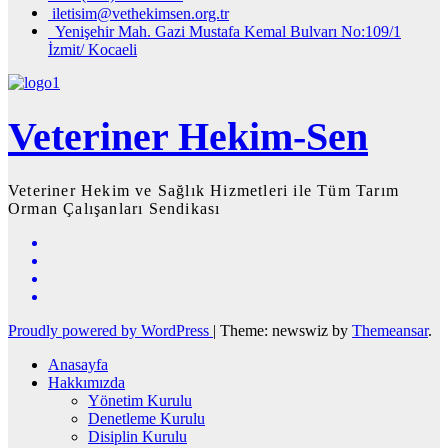
iletisim@vethekimsen.org.tr
Yenişehir Mah. Gazi Mustafa Kemal Bulvarı No:109/1
İzmit/ Kocaeli
Veteriner Hekim-Sen
Veteriner Hekim ve Sağlık Hizmetleri ile Tüm Tarım
Orman Çalışanları Sendikası
Proudly powered by WordPress
|
Theme: newswiz by
Themeansar
.
Anasayfa
Hakkımızda
Yönetim Kurulu
Denetleme Kurulu
Disiplin Kurulu