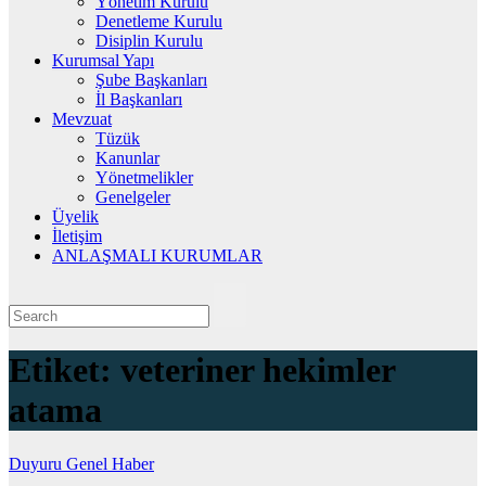
Yönetim Kurulu
Denetleme Kurulu
Disiplin Kurulu
Kurumsal Yapı
Şube Başkanları
İl Başkanları
Mevzuat
Tüzük
Kanunlar
Yönetmelikler
Genelgeler
Üyelik
İletişim
ANLAŞMALI KURUMLAR
Etiket:
veteriner hekimler
atama
Duyuru
Genel
Haber