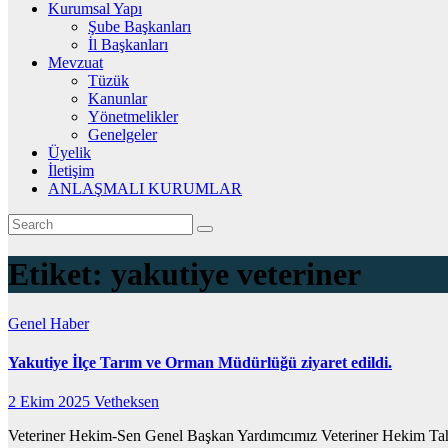
Kurumsal Yapı
Şube Başkanları
İl Başkanları
Mevzuat
Tüzük
Kanunlar
Yönetmelikler
Genelgeler
Üyelik
İletişim
ANLAŞMALI KURUMLAR
Etiket:
yakutiye veteriner
Genel
Haber
Yakutiye İlçe Tarım ve Orman Müdürlüğü ziyaret edildi.
2 Ekim 2025
Vetheksen
Veteriner Hekim-Sen Genel Başkan Yardımcımız Veteriner Hekim Tahir 