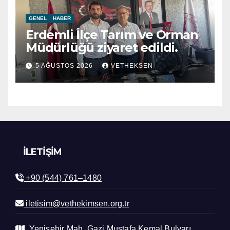
GENEL
HABER
Erdemli İlçe Tarım ve Orman
Müdürlüğü ziyaret edildi.
5 AĞUSTOS 2026
VETHEKSEN
İLETIŞIM
+90 (544) 761–1480
iletisim@vethekimsen.org.tr
Yenişehir Mah. Gazi Mustafa Kemal Bulvarı