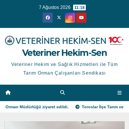
Skip
7 Ağustos 2026
11:18
to
content
Veteriner Hekim-Sen
Veteriner Hekim ve Sağlık Hizmetleri ile Tüm
Tarım Orman Çalışanları Sendikası
dürlüğü ziyaret edildi.
Toroslar İlçe Tarım ve Orman Müdürl