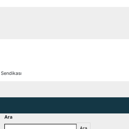
 Sendikası
Ara
Ara