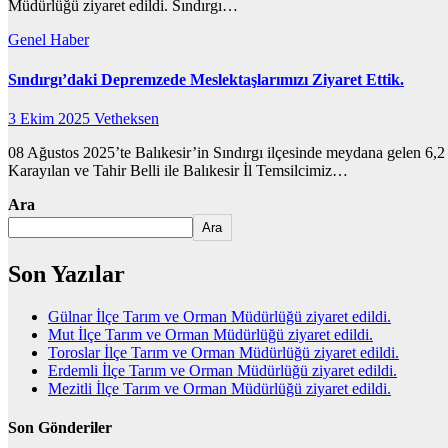
Müdürlüğü ziyaret edildi. Sındırgı…
Genel
Haber
Sındırgı’daki Depremzede Meslektaşlarımızı Ziyaret Ettik.
3 Ekim 2025
Vetheksen
08 Ağustos 2025’te Balıkesir’in Sındırgı ilçesinde meydana gelen 6
Karayılan ve Tahir Belli ile Balıkesir İl Temsilcimiz…
Ara
Ara
Son Yazılar
Gülnar İlçe Tarım ve Orman Müdürlüğü ziyaret edildi.
Mut İlçe Tarım ve Orman Müdürlüğü ziyaret edildi.
Toroslar İlçe Tarım ve Orman Müdürlüğü ziyaret edildi.
Erdemli İlçe Tarım ve Orman Müdürlüğü ziyaret edildi.
Mezitli İlçe Tarım ve Orman Müdürlüğü ziyaret edildi.
Son Gönderiler