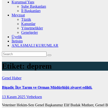
Kurumsal Yapı
Şube Başkanları
İl Başkanları
Mevzuat
Tüzük
Kanunlar
Yönetmelikler
Genelgeler
Üyelik
İletişim
ANLAŞMALI KURUMLAR
Etiket:
deprem
Genel
Haber
Bigadiç İlçe Tarım ve Orman Müdürlüğü ziyaret edildi.
13 Kasım 2025
Vetheksen
Veteriner Hekim-Sen Genel Başkanımız Elif Budak Mutluer, Genel Baş