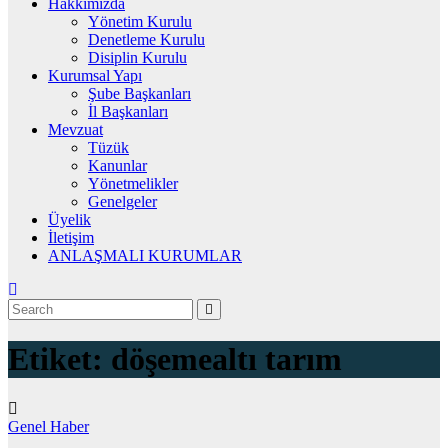
Hakkımızda
Yönetim Kurulu
Denetleme Kurulu
Disiplin Kurulu
Kurumsal Yapı
Şube Başkanları
İl Başkanları
Mevzuat
Tüzük
Kanunlar
Yönetmelikler
Genelgeler
Üyelik
İletişim
ANLAŞMALI KURUMLAR
Etiket:
döşemealtı tarım
Genel
Haber