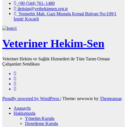
+90 (544) 761–1480
iletisim@vethekimsen.org.tr
Yenişehir Mah. Gazi Mustafa Kemal Bulvarı No:109/1
İzmit/ Kocaeli
Veteriner Hekim-Sen
Veteriner Hekim ve Sağlık Hizmetleri ile Tüm Tarım Orman
Çalışanları Sendikası
Proudly powered by WordPress
|
Theme: newswiz by
Themeansar
.
Anasayfa
Hakkımızda
Yönetim Kurulu
Denetleme Kurulu