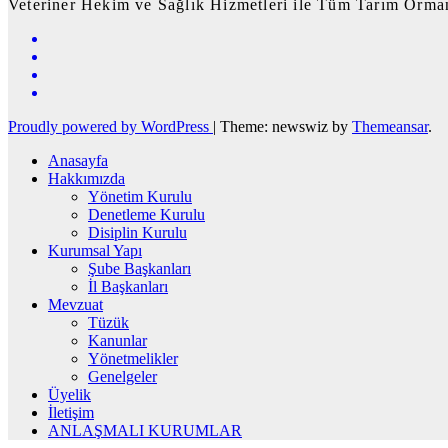
Veteriner Hekim ve Sağlık Hizmetleri ile Tüm Tarım Orman
Proudly powered by WordPress
|
Theme: newswiz by
Themeansar
.
Anasayfa
Hakkımızda
Yönetim Kurulu
Denetleme Kurulu
Disiplin Kurulu
Kurumsal Yapı
Şube Başkanları
İl Başkanları
Mevzuat
Tüzük
Kanunlar
Yönetmelikler
Genelgeler
Üyelik
İletişim
ANLAŞMALI KURUMLAR