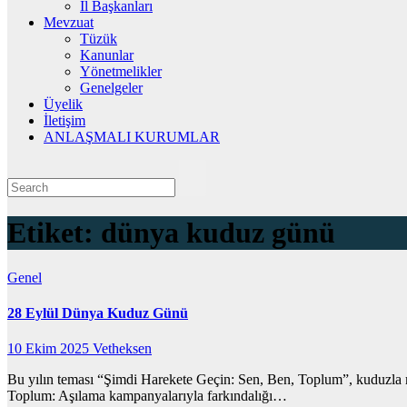
İl Başkanları
Mevzuat
Tüzük
Kanunlar
Yönetmelikler
Genelgeler
Üyelik
İletişim
ANLAŞMALI KURUMLAR
Etiket:
dünya kuduz günü
Genel
28 Eylül Dünya Kuduz Günü
10 Ekim 2025
Vetheksen
Bu yılın teması “Şimdi Harekete Geçin: Sen, Ben, Toplum”, kuduzla mü
Toplum: Aşılama kampanyalarıyla farkındalığı…