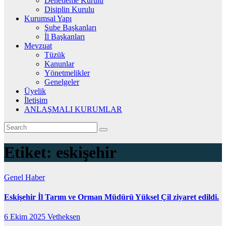
Denetleme Kurulu
Disiplin Kurulu
Kurumsal Yapı
Şube Başkanları
İl Başkanları
Mevzuat
Tüzük
Kanunlar
Yönetmelikler
Genelgeler
Üyelik
İletişim
ANLAŞMALI KURUMLAR
Etiket:
eskişehir
Genel
Haber
Eskişehir İl Tarım ve Orman Müdürü Yüksel Çil ziyaret edildi.
6 Ekim 2025
Vetheksen