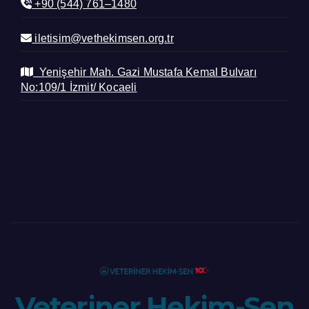
+90 (544) 761–1480
iletisim@vethekimsen.org.tr
Yenişehir Mah. Gazi Mustafa Kemal Bulvarı
No:109/1 İzmit/ Kocaeli
Veteriner Hekim-Sen