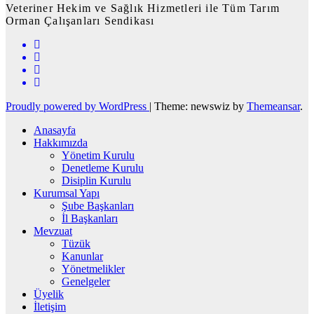
Veteriner Hekim ve Sağlık Hizmetleri ile Tüm Tarım
Orman Çalışanları Sendikası
Proudly powered by WordPress
|
Theme: newswiz by
Themeansar
.
Anasayfa
Hakkımızda
Yönetim Kurulu
Denetleme Kurulu
Disiplin Kurulu
Kurumsal Yapı
Şube Başkanları
İl Başkanları
Mevzuat
Tüzük
Kanunlar
Yönetmelikler
Genelgeler
Üyelik
İletişim