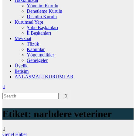
Hakkımızda
Yönetim Kurulu
Denetleme Kurulu
Disiplin Kurulu
Kurumsal Yapı
Şube Başkanları
İl Başkanları
Mevzuat
Tüzük
Kanunlar
Yönetmelikler
Genelgeler
Üyelik
İletişim
ANLAŞMALI KURUMLAR
Etiket:
narlıdere veteriner
Genel
Haber