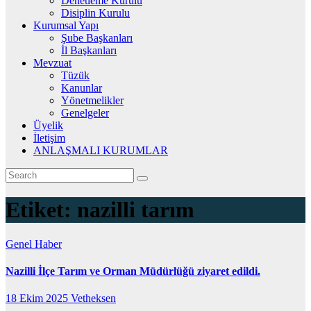
Denetleme Kurulu
Disiplin Kurulu
Kurumsal Yapı
Şube Başkanları
İl Başkanları
Mevzuat
Tüzük
Kanunlar
Yönetmelikler
Genelgeler
Üyelik
İletişim
ANLAŞMALI KURUMLAR
Etiket:
nazilli tarım
Genel
Haber
Nazilli İlçe Tarım ve Orman Müdürlüğü ziyaret edildi.
18 Ekim 2025
Vetheksen