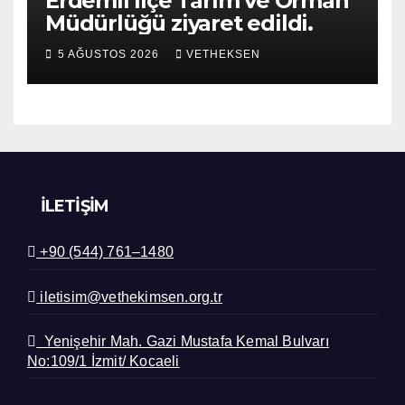
Erdemli İlçe Tarım ve Orman
Müdürlüğü ziyaret edildi.
5 AĞUSTOS 2026
VETHEKSEN
İLETIŞIM
+90 (544) 761–1480
iletisim@vethekimsen.org.tr
Yenişehir Mah. Gazi Mustafa Kemal Bulvarı
No:109/1 İzmit/ Kocaeli