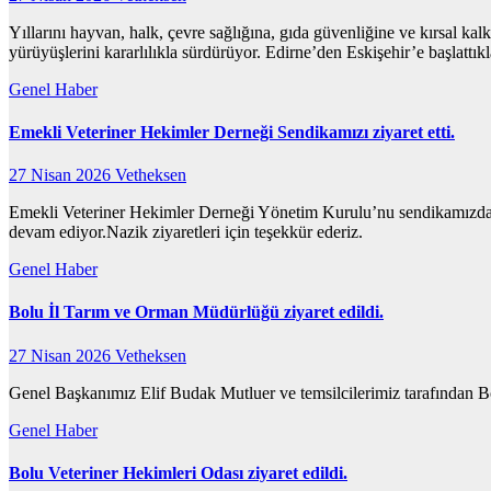
Yıllarını hayvan, halk, çevre sağlığına, gıda güvenliğine ve kırsal ka
yürüyüşlerini kararlılıkla sürdürüyor. Edirne’den Eskişehir’e başlattı
Genel
Haber
Emekli Veteriner Hekimler Derneği Sendikamızı ziyaret etti.
27 Nisan 2026
Vetheksen
Emekli Veteriner Hekimler Derneği Yönetim Kurulu’nu sendikamızda a
devam ediyor.Nazik ziyaretleri için teşekkür ederiz.
Genel
Haber
Bolu İl Tarım ve Orman Müdürlüğü ziyaret edildi.
27 Nisan 2026
Vetheksen
Genel Başkanımız Elif Budak Mutluer ve temsilcilerimiz tarafından B
Genel
Haber
Bolu Veteriner Hekimleri Odası ziyaret edildi.