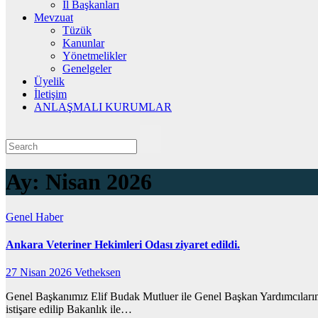
İl Başkanları
Mevzuat
Tüzük
Kanunlar
Yönetmelikler
Genelgeler
Üyelik
İletişim
ANLAŞMALI KURUMLAR
Ay:
Nisan 2026
Genel
Haber
Ankara Veteriner Hekimleri Odası ziyaret edildi.
27 Nisan 2026
Vetheksen
Genel Başkanımız Elif Budak Mutluer ile Genel Başkan Yardımcılarımı
istişare edilip Bakanlık ile…