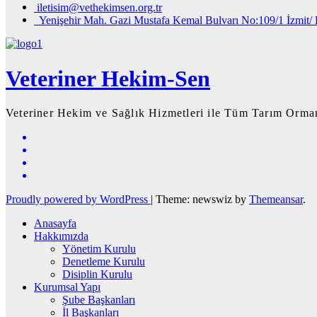
iletisim@vethekimsen.org.tr
Yenişehir Mah. Gazi Mustafa Kemal Bulvarı No:109/1 İzmit/ 
Veteriner Hekim-Sen
Veteriner Hekim ve Sağlık Hizmetleri ile Tüm Tarım Orman
Proudly powered by WordPress
|
Theme: newswiz by
Themeansar
.
Anasayfa
Hakkımızda
Yönetim Kurulu
Denetleme Kurulu
Disiplin Kurulu
Kurumsal Yapı
Şube Başkanları
İl Başkanları