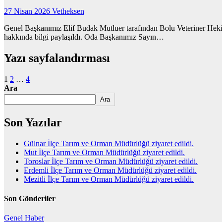
27 Nisan 2026
Vetheksen
Genel Başkanımız Elif Budak Mutluer tarafından Bolu Veteriner Hekimle
hakkında bilgi paylaşıldı. Oda Başkanımız Sayın…
Yazı sayfalandırması
1
2
…
4
Ara
Ara
Son Yazılar
Gülnar İlçe Tarım ve Orman Müdürlüğü ziyaret edildi.
Mut İlçe Tarım ve Orman Müdürlüğü ziyaret edildi.
Toroslar İlçe Tarım ve Orman Müdürlüğü ziyaret edildi.
Erdemli İlçe Tarım ve Orman Müdürlüğü ziyaret edildi.
Mezitli İlçe Tarım ve Orman Müdürlüğü ziyaret edildi.
Son Gönderiler
Genel
Haber