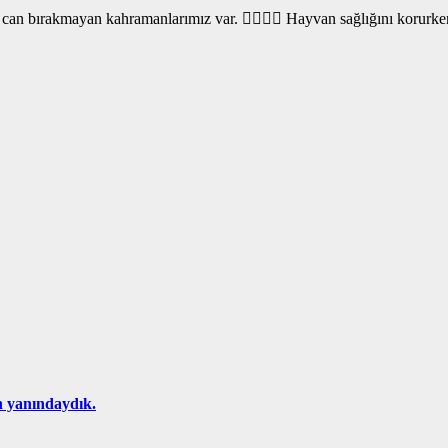
 bırakmayan kahramanlarımız var. 👩‍⚕️👨‍⚕️ Hayvan sağlığını korurken a
n yanındaydık.