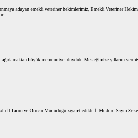
lkınmaya adayan emekli veteriner hekimlerimiz, Emekli Veteriner Hekimler
kları…
ğırlamaktan büyük memnuniyet duyduk. Mesleğimize yıllarını vermiş k
olu İl Tarım ve Orman Müdürlüğü ziyaret edildi. İl Müdürü Sayın Zeke